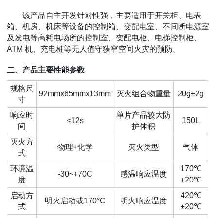
该产品自主开发针对性强，主要适用于开关柜、电表
箱、机房、机床等设备的控制箱、变配电室、不间断电源室
及发电等高耗电场所的控制室、变配电柜、电梯控制柜、
ATM 机、充电桩等无人值守狭窄空间火灾的预防。
二、产品主要性能参数
规格尺
92mmx65mmx13mm
灭火组合物重量
20g±2g
寸
响应时
单片产品较大防
≤12s
150L
间
护体积
灭火方
物理+化学
灭火类型
气体
式
环境温
170℃
-30~+70C
感温响应温度
度
±20℃
启动方
420℃
明火启动或170°C
明火响应温度
式
±20℃