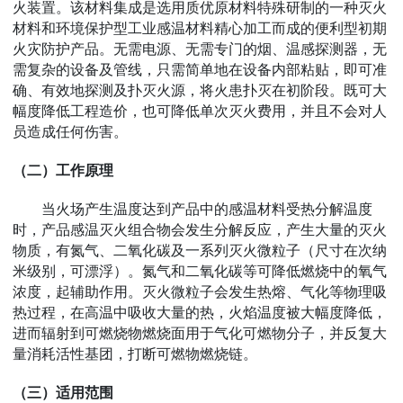
火装置。该材料集成是选用质优原材料特殊研制的一种灭火
材料和环境保护型工业感温材料精心加工而成的便利型初期
火灾防护产品。无需电源、无需专门的烟、温感探测器，无
需复杂的设备及管线，只需简单地在设备内部粘贴，即可准
确、有效地探测及扑灭火源，将火患扑灭在初阶段。既可大
幅度降低工程造价，也可降低单次灭火费用，并且不会对人
员造成任何伤害。
（二）工作原理
当火场产生温度达到产品中的感温材料受热分解温度
时，产品感温灭火组合物会发生分解反应，产生大量的灭火
物质，有氮气、二氧化碳及一系列灭火微粒子（尺寸在次纳
米级别，可漂浮）。氮气和二氧化碳等可降低燃烧中的氧气
浓度，起辅助作用。灭火微粒子会发生热熔、气化等物理吸
热过程，在高温中吸收大量的热，火焰温度被大幅度降低，
进而辐射到可燃烧物燃烧面用于气化可燃物分子，并反复大
量消耗活性基团，打断可燃物燃烧链。
（三）适用范围