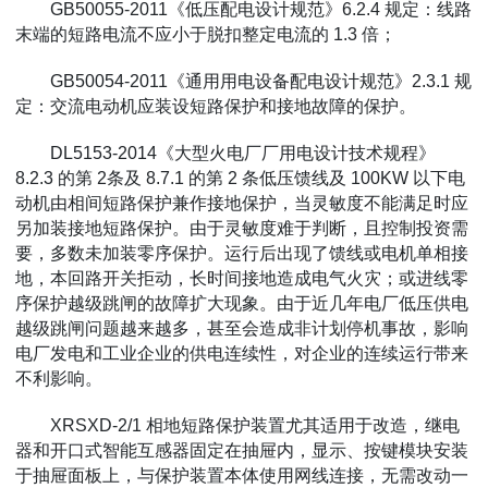
GB50055-2011《低压配电设计规范》6.2.4 规定：线路
末端的短路电流不应小于脱扣整定电流的 1.3 倍；
GB50054-2011《通用用电设备配电设计规范》2.3.1 规
定：交流电动机应装设短路保护和接地故障的保护。
DL5153-2014《大型火电厂厂用电设计技术规程》
8.2.3 的第 2条及 8.7.1 的第 2 条低压馈线及 100KW 以下电
动机由相间短路保护兼作接地保护，当灵敏度不能满足时应
另加装接地短路保护。由于灵敏度难于判断，且控制投资需
要，多数未加装零序保护。运行后出现了馈线或电机单相接
地，本回路开关拒动，长时间接地造成电气火灾；或进线零
序保护越级跳闸的故障扩大现象。由于近几年电厂低压供电
越级跳闸问题越来越多，甚至会造成非计划停机事故，影响
电厂发电和工业企业的供电连续性，对企业的连续运行带来
不利影响。
XRSXD-2/1 相地短路保护装置尤其适用于改造，继电
器和开口式智能互感器固定在抽屉内，显示、按键模块安装
于抽屉面板上，与保护装置本体使用网线连接，无需改动一